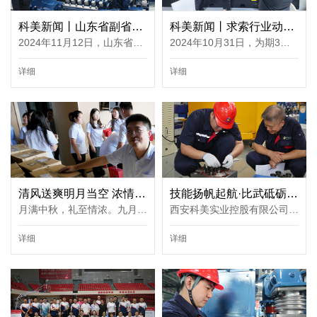
科美新闻丨山东省副省长宋军继一行到科美控股视察调研
科美新闻丨求索行业动态 探寻分布式能源发展新思路——科美参加第十七届国际石油石化装备与技术展览会
2024年11月12日，山东省副省长宋军继一行在东营市及东营区主要领导的陪同下莅临科美控股山东研发中心与山东科美动力进行调研，深入了解企业发展情况、研发成果等。科美控股对此次调研活动高度重视并热情接待，在科美···
2024年10月31日，为期3天的第十七届国际石油石化装备与技术展览会落下帷幕。本次展会展出面积达4万平方米以上，共有来自30多个国家和地区的400余家优秀企业、3000多名展商参加。同期覆盖多个领域，以“智启绿能 动创···
详细
详细
清风送爽明月当空 浓情中秋如约而至丨科美控股为全体员工发放中秋节暖心福利
技能扬帆起航·比武砥砺前行——2024年科美控股生产中心工业尾气发电机组装配技能比武
月满中秋，礼至情浓。九月，西安科美实业控股有限公司（以下简称科美控股）在位于山东省东营市的科美控股分布式能源装备研发中心一楼学术报告厅内开展了中秋福利发放活动，以充分结合自身特点为基准，在员工福利完善···
西安科美实业控股有限公司（以下简称科美控股）为持续提升相应岗位人员技能水平同业务素质，增强工作实效性与科美技术支持能力。于2024年8月开展了为期三天的工业尾气发电机组装配技能考核活动。科美控股在技能考核中···
详细
详细