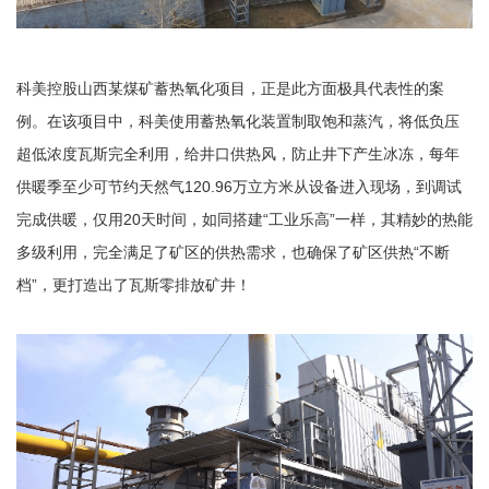
科美控股山西某煤矿蓄热氧化项目，正是此方面极具代表性的案
例。在该项目中，科美使用蓄热氧化装置制取饱和蒸汽，将低负压
超低浓度瓦斯完全利用，给井口供热风，防止井下产生冰冻，每年
供暖季至少可节约天然气120.96万立方米从设备进入现场，到调试
完成供暖，仅用20天时间，如同搭建“工业乐高”一样，其精妙的热能
多级利用，完全满足了矿区的供热需求，也确保了矿区供热“不断
档”，更打造出了瓦斯零排放矿井！